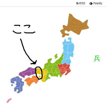
RSS
Feedly
兵