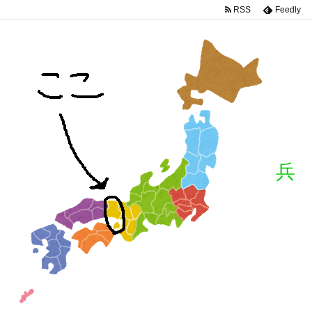
RSS
Feedly
兵