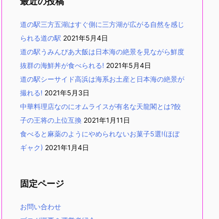
最近の投稿
道の駅三方五湖はすぐ側に三方湖が広がる自然を感じ
られる道の駅
2021年5月4日
道の駅うみんぴあ大飯は日本海の絶景を見ながら鮮度
抜群の海鮮丼が食べられる!
2021年5月4日
道の駅シーサイド高浜は海系お土産と日本海の絶景が
撮れる!
2021年5月3日
中華料理店なのにオムライスが有名な天龍閣とは?餃
子の王将の上位互換
2021年1月11日
食べると麻薬のようにやめられないお菓子5選!(ほぼ
ギャク)
2021年1月4日
固定ページ
お問い合わせ