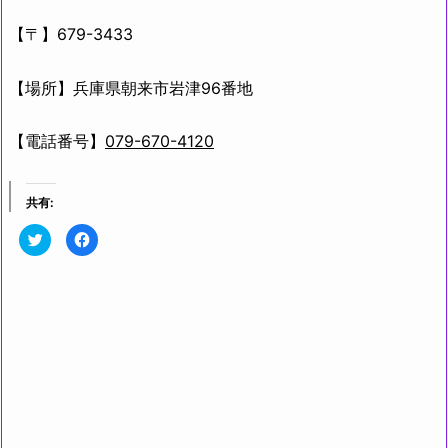
【〒】679-3433
【場所】兵庫県朝来市岩津96番地
【電話番号】
079-670-4120
共有:
ク
F
リ
a
ッ
c
ク
e
し
b
て
o
T
o
w
k
i
で
t
共
t
有
e
す
r
る
で
に
共
は
有
ク
(新
リ
し
ッ