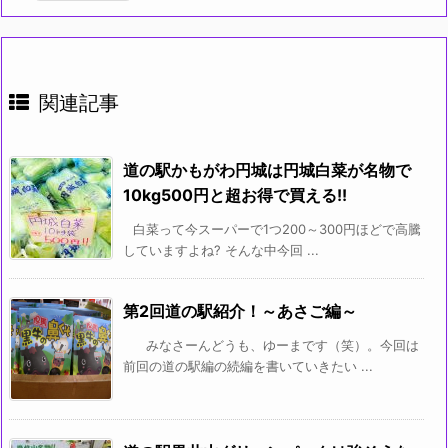
関連記事
道の駅かもがわ円城は円城白菜が名物で
10kg500円と超お得で買える!!
白菜って今スーパーで1つ200～300円ほどで高騰
していますよね? そんな中今回 ...
第2回道の駅紹介！～あさご編～
みなさーんどうも、ゆーまです（笑）。今回は
前回の道の駅編の続編を書いていきたい ...