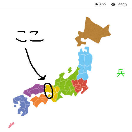
RSS
Feedly
兵