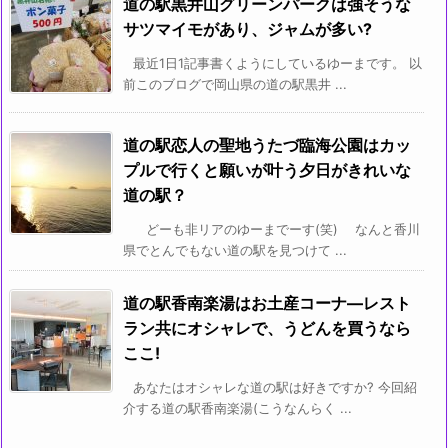
道の駅黒井山グリーンパークは強そうな
サツマイモがあり、ジャムが多い?
最近1日1記事書くようにしているゆーまです。 以
前このブログで岡山県の道の駅黒井 ...
道の駅恋人の聖地うたづ臨海公園はカッ
プルで行くと願いが叶う夕日がきれいな
道の駅？
どーも非リアのゆーまでーす(笑) なんと香川
県でとんでもない道の駅を見つけて ...
道の駅香南楽湯はお土産コーナ―レスト
ラン共にオシャレで、うどんを買うなら
ここ!
あなたはオシャレな道の駅は好きですか? 今回紹
介する道の駅香南楽湯(こうなんらく ...