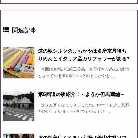
関連記事
道の駅シルクのまちかやは名産京丹後ち
りめんとイタリア産カリフラワーがある?
今回は京都の伝統工芸品、京丹後ちりめんの産地
となっている道の駅シルクのまちかやを ...
第5回道の駅紹介！～ようか但馬蔵編～
皆さん寒くなってきましたね。ゆーまも少し風邪
をひいちゃいました(泣)でも今日も道 ...
道の駅美山ふれあい広場は美山牛乳ソフ