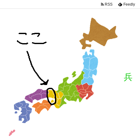
RSS
Feedly
兵