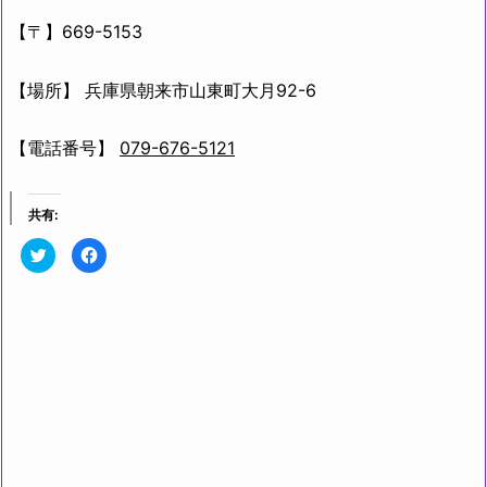
【〒】669-5153
【場所】 兵庫県朝来市山東町大月92-6
【電話番号】
079-676-5121
共有:
ク
F
リ
a
ッ
c
ク
e
し
b
て
o
T
o
w
k
i
で
t
共
t
有
e
す
r
る
で
に
共
は
有
ク
(新
リ
し
ッ
い
ク