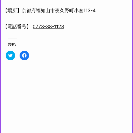
【場所】京都府福知山市夜久野町小倉113-4
【電話番号】
0773-38-1123
共有:
ク
F
リ
a
ッ
c
ク
e
し
b
て
o
T
o
w
k
i
で
t
共
t
有
e
す
r
る
で
に
共
は
有
ク
(新
リ
し
ッ
い
ク
ウ
し
ィ
て
ン
く
ド
だ