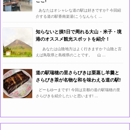
ここ!
あなたはオシャレな道の駅は好きですか? 今回紹
介する道の駅香南楽湯(こうなんらく ...
知らないと損1日で周れる大山・米子・境
港のオススメ観光スポットを紹介！
あなたは山陰地方はよく行きますか？山陰と言
えば鳥取県と島根県のことです。 山 ...
道の駅瑞穂の里さらびきは栗蒸し羊羹と
さらびき茶が名物な和を味わえる道の駅!
どーもゆーまです! 今回は京都の道の駅瑞穂の里
さらびきを紹介したいと思います! ...