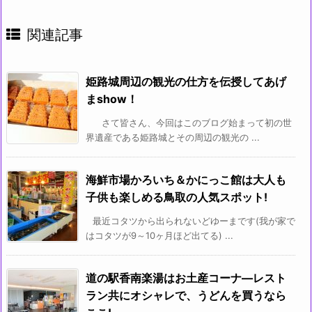
関連記事
姫路城周辺の観光の仕方を伝授してあげ
まshow！
さて皆さん、今回はこのブログ始まって初の世
界遺産である姫路城とその周辺の観光の ...
海鮮市場かろいち＆かにっこ館は大人も
子供も楽しめる鳥取の人気スポット!
最近コタツから出られないどゆーまです(我が家で
はコタツが9～10ヶ月ほど出てる) ...
道の駅香南楽湯はお土産コーナ―レスト
ラン共にオシャレで、うどんを買うなら