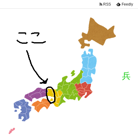
RSS
Feedly
兵