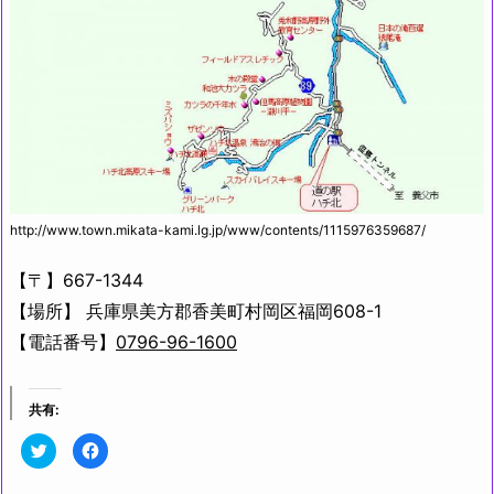
http://www.town.mikata-kami.lg.jp/www/contents/1115976359687/
【〒】667-1344
【場所】 兵庫県美方郡香美町村岡区福岡608-1
【電話番号】
0796-96-1600
共有:
ク
F
リ
a
ッ
c
ク
e