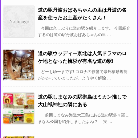
道の駅丹波おばあちゃんの里は丹波の名
産を使ったお土産がたくさん！
今回は久しぶりに道の駅を紹介します。 今回紹介
するのは道の駅丹波おばあちゃんの里 ...
道の駅ウッディー京北は人気ドラマのロ
ケ地となった檜杉が有名な道の駅!
どーもゆーまです! コロナの影響で県外移動規制
がかかっていましたが、ようやく解除 ...
道の駅しまなみの駅御島はミカン推しで
大山祇神社の隣にある
前回しまなみ海道大三島にある道の駅多々羅し
まなみ公園を紹介しましたよね？ 実 ...