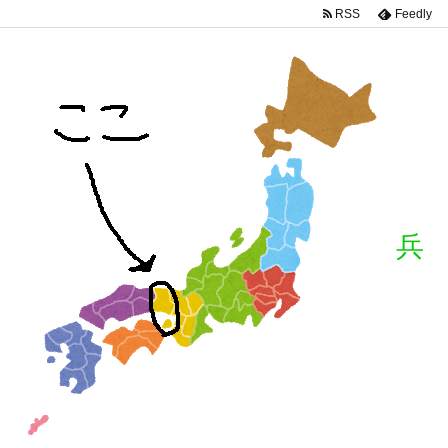
RSS
Feedly
兵