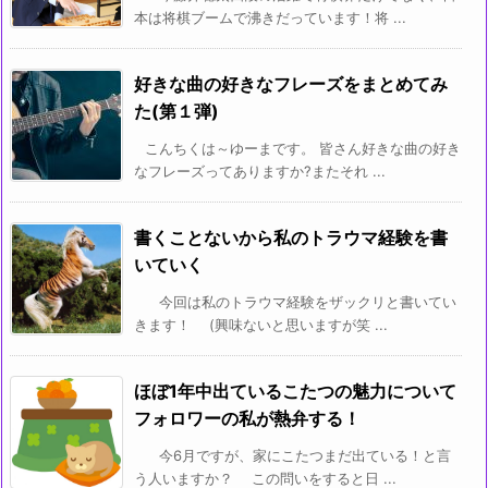
本は将棋ブームで沸きだっています！将 ...
好きな曲の好きなフレーズをまとめてみ
た(第１弾)
こんちくは～ゆーまです。 皆さん好きな曲の好き
なフレーズってありますか?またそれ ...
書くことないから私のトラウマ経験を書
いていく
今回は私のトラウマ経験をザックリと書いてい
きます！ (興味ないと思いますが笑 ...
ほぼ1年中出ているこたつの魅力について
フォロワーの私が熱弁する！
今6月ですが、家にこたつまだ出ている！と言
う人いますか？ この問いをすると日 ...