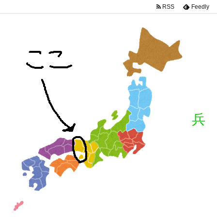
RSS
Feedly
兵