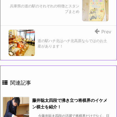
兵庫県の道の駅のそれぞれの特徴とスタン
プまとめ
Prev
道の駅ハチ北はハチ北高原ならではのお土
産があります！
関連記事
藤井聡太四段で沸き立つ将棋界のイケメ
ン棋士を紹介！
今藤井聡太四段の活躍で将棋界だけでなく、日