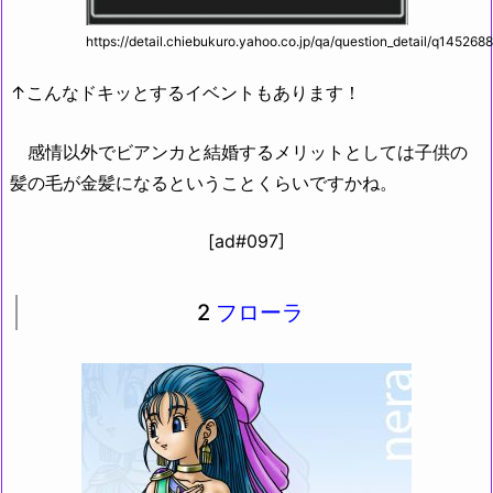
https://detail.chiebukuro.yahoo.co.jp/qa/question_detail/q145268
↑こんなドキッとするイベントもあります！
感情以外でビアンカと結婚するメリットとしては子供の
髪の毛が金髪になるということくらいですかね。
[ad#097]
2
フローラ