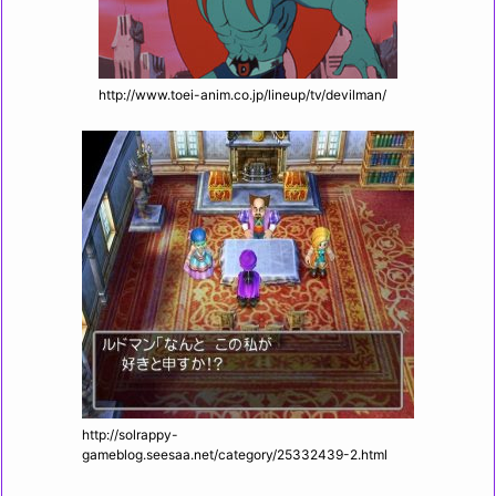
http://www.toei-anim.co.jp/lineup/tv/devilman/
http://solrappy-
gameblog.seesaa.net/category/25332439-2.html