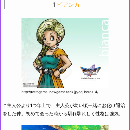
1
ビアンカ
http://retrogame-newgame.tank.jp/dq-heros-4/
↑主人公より1つ年上で、主人公が幼い頃一緒にお化け退治
をした仲。初めて会った時から馴れ馴れしく性格は強気。