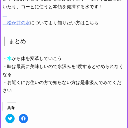
いたり、コーヒに使うと本領を発揮する水です！
松か井の水
についてより知りたい方はこちら
まとめ
・
水
から体を変革していこう
・味は最高に美味しいので水汲みを1度するとやめられなく
なる
・お近くにお住いの方で知らない方は是非汲んでみてくだ
さい！
共有:
ク
F
リ
a
ッ
c
ク
e