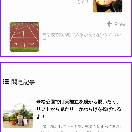
とめ！
Prev
中学校で部活動に入るか入らないかについ
て
関連記事
傘松公園では天橋立を股から覗いたり、
リフトから見たり、かわらけを投げれる
よ！
皆元気にしてた～？最近残業も始まって常時し