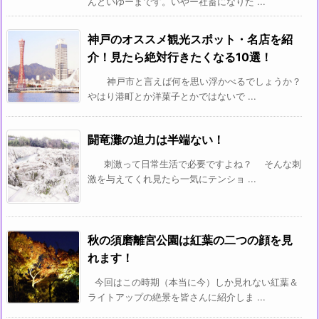
んどいゆーまです。いやー社畜になりた ...
神戸のオススメ観光スポット・名店を紹
介！見たら絶対行きたくなる10選！
神戸市と言えば何を思い浮かべるでしょうか？
やはり港町とか洋菓子とかではないで ...
闘竜灘の迫力は半端ない！
刺激って日常生活で必要ですよね？ そんな刺
激を与えてくれ見たら一気にテンショ ...
秋の須磨離宮公園は紅葉の二つの顔を見
れます！
今回はこの時期（本当に今）しか見れない紅葉＆
ライトアップの絶景を皆さんに紹介しま ...