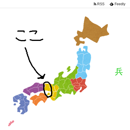
RSS
Feedly
兵