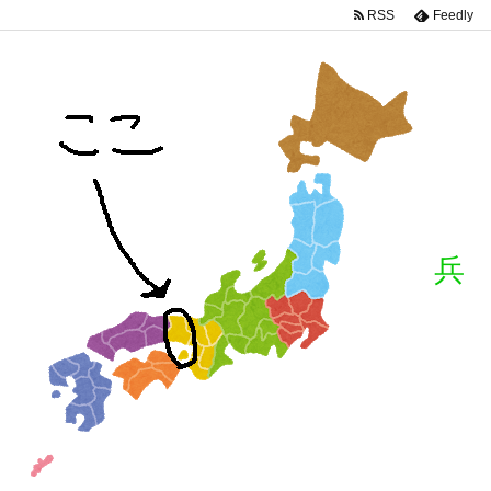
RSS
Feedly
兵