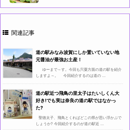
関連記事
道の駅みなみ波賀にしか置いていない地
元醤油が最強お土産！
ゆーまで～す。今回も宍粟方面の道の駅を紹介
しますよ～。 今回紹介するのは道の ...
道の駅近つ飛鳥の里太子はたいしくん大
好き!でも実は奈良の道の駅ではなかっ
た?
聖徳太子、飛鳥とくればどこの県が思い浮かぶで
しょうか? 今回紹介するのが道の駅近 ...