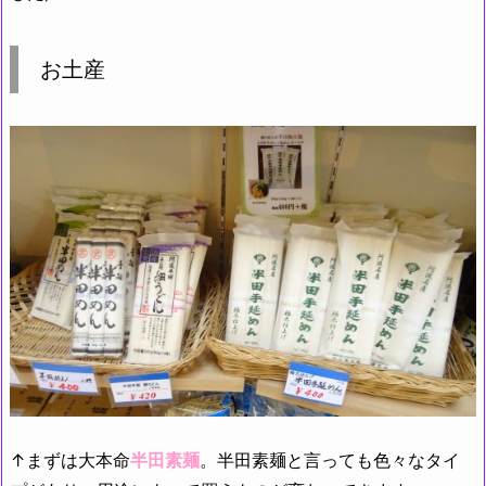
お土産
↑まずは大本命
半田素麺
。半田素麺と言っても色々なタイ