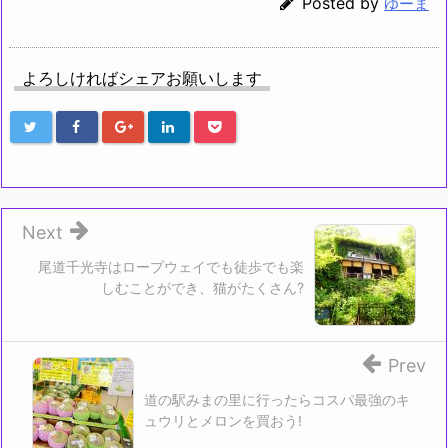
Posted by
ゆーま
よろしければシェアお願いします
Next
尾道千光寺はロープウェイでも徒歩でも楽
しむことができ、猫がたくさん?
Prev
道の駅みまの里に行ったらコスパ最強のキ
ュウリとメロンを買おう!