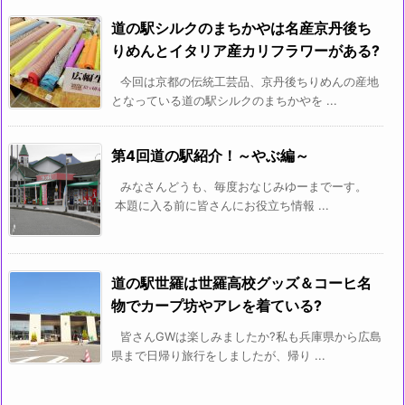
道の駅シルクのまちかやは名産京丹後ち
りめんとイタリア産カリフラワーがある?
今回は京都の伝統工芸品、京丹後ちりめんの産地
となっている道の駅シルクのまちかやを ...
第4回道の駅紹介！～やぶ編～
みなさんどうも、毎度おなじみゆーまでーす。
本題に入る前に皆さんにお役立ち情報 ...
道の駅世羅は世羅高校グッズ＆コーヒ名
物でカープ坊やアレを着ている?
皆さんGWは楽しみましたか?私も兵庫県から広島
県まで日帰り旅行をしましたが、帰り ...