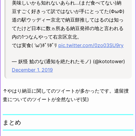
美味しいかも知れないあられ…(まだ食べてない)納
豆すごく好きって訳ではないが手にとってた(ФωФ)
道の駅ウッディー京北で納豆餅推してはるのは知っ
てたけど日本に数ヵ所ある納豆発祥の地と言われる
内の1つなんやって右京区京北。
では実食( ‘ω’)ﾎﾟﾘﾎﾟﾘ
pic.twitter.com/0zo03SU9ry
— 妖怪 鯰のな(通知を絶たれたモノ) (@kototower)
December 1, 2019
↑やはり納豆に関してのツイートが多かったです。遺留捜
査についてのツイートが全然ないぞ(笑)
まとめ