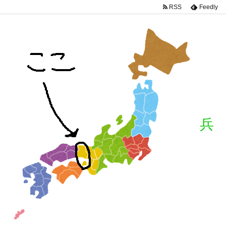
RSS
Feedly
兵