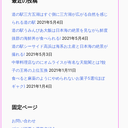
最近の投稿
道の駅三方五湖はすぐ側に三方湖が広がる自然を感じ
られる道の駅
2021年5月4日
道の駅うみんぴあ大飯は日本海の絶景を見ながら鮮度
抜群の海鮮丼が食べられる!
2021年5月4日
道の駅シーサイド高浜は海系お土産と日本海の絶景が
撮れる!
2021年5月3日
中華料理店なのにオムライスが有名な天龍閣とは?餃
子の王将の上位互換
2021年1月11日
食べると麻薬のようにやめられないお菓子5選!(ほぼ
ギャク)
2021年1月4日
固定ページ
お問い合わせ