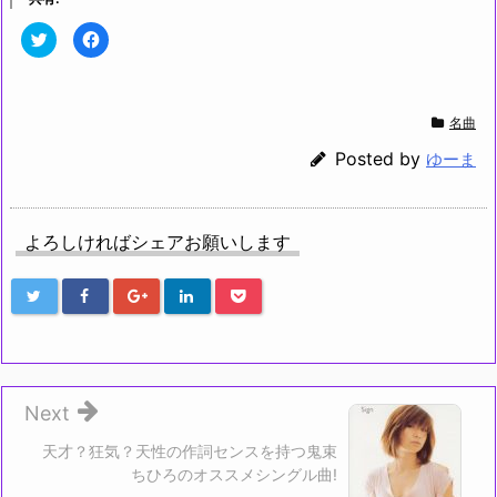
ク
F
リ
a
ッ
c
ク
e
し
b
て
o
T
o
名曲
w
k
i
で
t
共
Posted by
ゆーま
t
有
e
す
r
る
で
に
共
は
有
ク
よろしければシェアお願いします
(新
リ
し
ッ
い
ク
ウ
し
ィ
て
ン
く
ド
だ
ウ
さ
で
い
開
(新
き
し
ま
い
す)
ウ
Next
ィ
ン
ド
天才？狂気？天性の作詞センスを持つ鬼束
ウ
ちひろのオススメシングル曲!
で
開