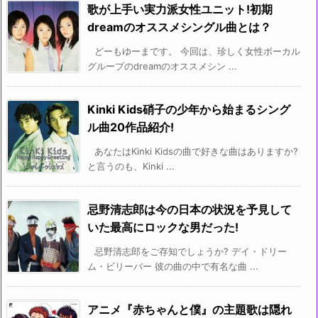
歌が上手い実力派女性ユニット!初期
dreamのオススメシングル曲とは？
どーもゆーまです。 今回は、珍しく女性ボーカル
グループのdreamのオススメシン ...
Kinki Kids硝子の少年から始まるシング
ル曲20作品紹介!
あなたはKinki Kidsの曲で好きな曲はありますか?
と言うのも、Kinki ...
忌野清志郎は今の日本の状況を予見して
いた最高にロックな男だった!
忌野清志郎をご存知でしょうか? デイ・ドリー
ム・ビリーバー 彼の曲の中で有名な曲 ...
アニメ『赤ちゃんと僕』の主題歌は隠れ