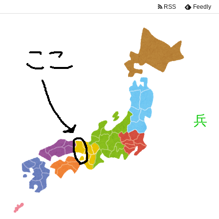
RSS
Feedly
兵