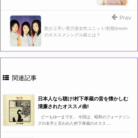
き
ま
す)
Prev
歌が上手い実力派女性ユニット!初期dream
のオススメシングル曲とは？
関連記事
日本人なら聴け!村下孝蔵の昔を懐かしむ
清廉されたオススメ曲!
どーもゆーまです。 今回は、昭和のフォークソン
グの名手と言われた村下孝蔵のオスス ...