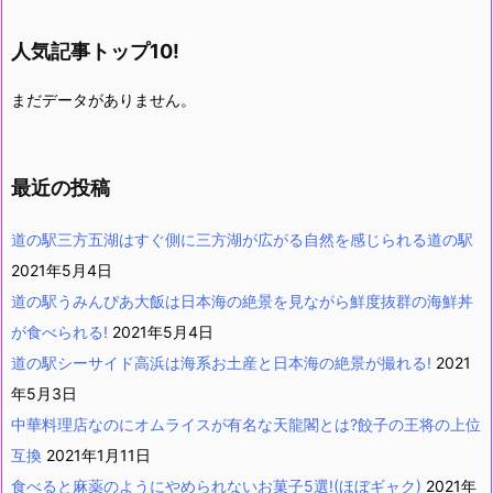
人気記事トップ10!
まだデータがありません。
最近の投稿
道の駅三方五湖はすぐ側に三方湖が広がる自然を感じられる道の駅
2021年5月4日
道の駅うみんぴあ大飯は日本海の絶景を見ながら鮮度抜群の海鮮丼
が食べられる!
2021年5月4日
道の駅シーサイド高浜は海系お土産と日本海の絶景が撮れる!
2021
年5月3日
中華料理店なのにオムライスが有名な天龍閣とは?餃子の王将の上位
互換
2021年1月11日
食べると麻薬のようにやめられないお菓子5選!(ほぼギャク)
2021年