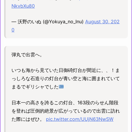
NkvbXu80
— 沃野のいぬ (@Yokuya_no_Inu)
August 30, 202
0
弾丸で出雲へ。
いつも海から見ていた日御碕灯台が間近に、、！ま
っしろな石造りの灯台が青い空と海に囲まれていて
まるでギリシャでした
日本一の高さを誇るこの灯台、163段のらせん階段
を登れば圧倒的絶景が広がっているので出雲に訪れ
た際にはぜひ。
pic.twitter.com/UUjN63NwSW