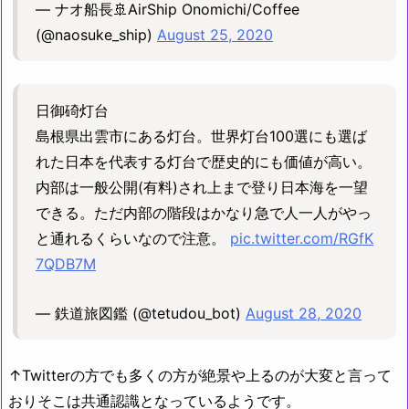
— ナオ船長🚢AirShip Onomichi/Coffee
(@naosuke_ship)
August 25, 2020
日御碕灯台
島根県出雲市にある灯台。世界灯台100選にも選ば
れた日本を代表する灯台で歴史的にも価値が高い。
内部は一般公開(有料)され上まで登り日本海を一望
できる。ただ内部の階段はかなり急で人一人がやっ
と通れるくらいなので注意。
pic.twitter.com/RGfK
7QDB7M
— 鉄道旅図鑑 (@tetudou_bot)
August 28, 2020
↑Twitterの方でも多くの方が絶景や上るのが大変と言って
おりそこは共通認識となっているようです。