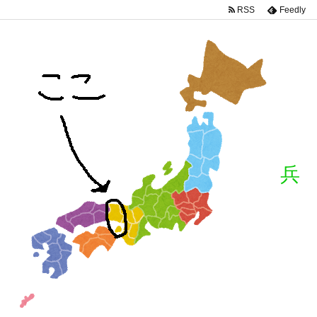
RSS
Feedly
兵