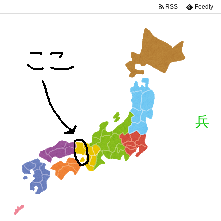
RSS
Feedly
兵