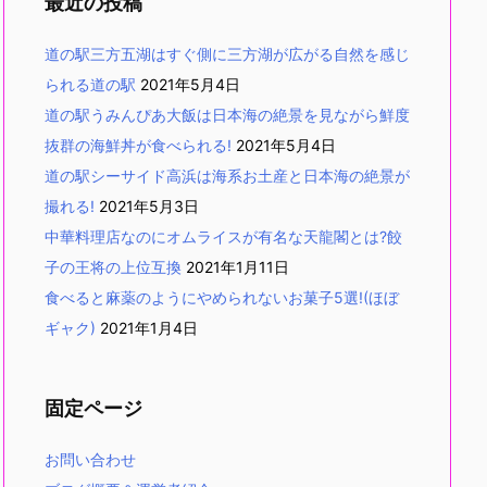
最近の投稿
道の駅三方五湖はすぐ側に三方湖が広がる自然を感じ
られる道の駅
2021年5月4日
道の駅うみんぴあ大飯は日本海の絶景を見ながら鮮度
抜群の海鮮丼が食べられる!
2021年5月4日
道の駅シーサイド高浜は海系お土産と日本海の絶景が
撮れる!
2021年5月3日
中華料理店なのにオムライスが有名な天龍閣とは?餃
子の王将の上位互換
2021年1月11日
食べると麻薬のようにやめられないお菓子5選!(ほぼ
ギャク)
2021年1月4日
固定ページ
お問い合わせ