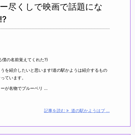
ー尽くしで映画で話題にな
?
ろ僕の名前覚えてくれた?)
うを紹介したいと思います!道の駅かようは紹介するもの
なっています。
が名物でブルーベリ ...
記事を読む
道の駅かようはブ ...