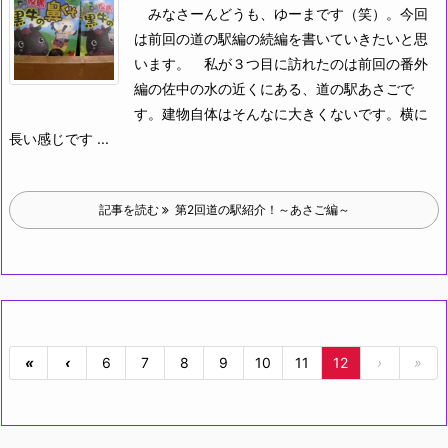
みなさーんどうも、ゆーまです（笑）。今回
は前回の道の駅編の続編を書いていきたいと思
います。
私が３つ目に訪れたのは前回の番外
編の佐中の水の近くにある、道の駅あさごで
す。建物自体はそんなに大きくないです。横に
長い感じです ...
記事を読む
第2回道の駅紹介！～あさご編～
«
‹
6
7
8
9
10
11
12
›
»