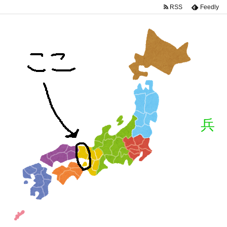
RSS
Feedly
兵