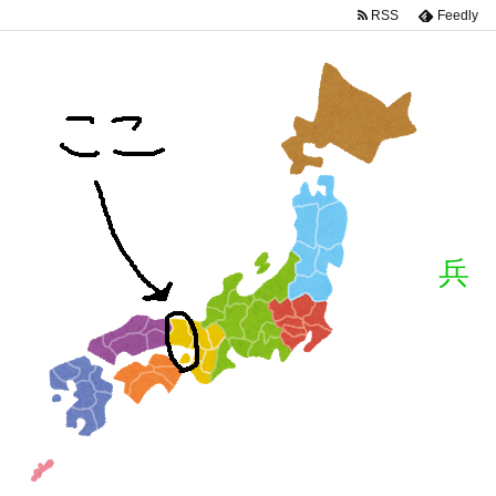
RSS
Feedly
兵