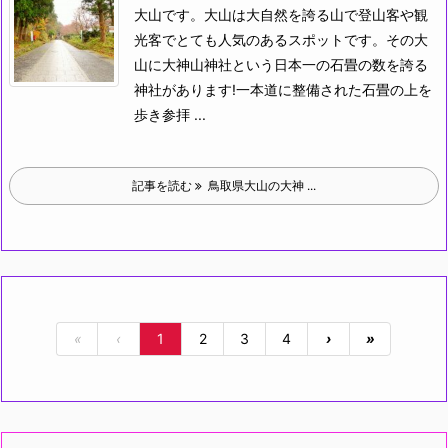
大山です。大山は大自然を誇る山で登山客や観
光客でとても人気のあるスポットです。その大
山に大神山神社という日本一の石畳の数を誇る
神社があります!
一本道に整備された石畳の上を
歩き参拝 ...
記事を読む
鳥取県大山の大神 ...
«
‹
1
2
3
4
›
»