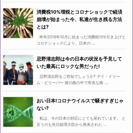
消費税10%増税とコロナショックで経済
崩壊が始まった今、私達が生き残る方法
とは?
昨年2019年10月に始まった消費税10%引き上げと
コロナショックにより、日本の ...
忌野清志郎は今の日本の状況を予見して
いた最高にロックな男だった!
忌野清志郎をご存知でしょうか? デイ・ドリー
ム・ビリーバー 彼の曲の中で有名な曲 ...
おい日本!コロナウイルスで騒ぎすぎじゃ
ない?
私は、今の日本の対応にとても呆れています。 と
言うのも先日総理大臣から発表された ...