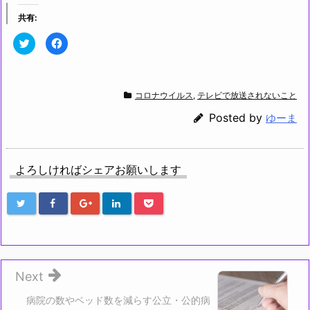
共有:
ク
F
リ
a
ッ
c
ク
e
し
b
て
o
T
o
コロナウイルス
,
テレビで放送されないこと
w
k
i
で
t
共
Posted by
ゆーま
t
有
e
す
r
る
で
に
共
は
有
ク
よろしければシェアお願いします
(新
リ
し
ッ
い
ク
ウ
し
ィ
て
ン
く
ド
だ
ウ
さ
で
い
開
(新
き
し
ま
い
す)
ウ
Next
ィ
ン
ド
病院の数やベッド数を減らす公立・公的病
ウ