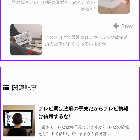
院の統合という政府の暴挙を止めるための
で
開
署名を!
き
ま
す)
Prev
このブログで最近コロナウイルスや政治経
済の記事が多くなっていますが…
関連記事
テレビ局は政府の手先だからテレビ情報
は信用するな!
皆さんテレビは毎日見ていますか?テレビの情報
をどこまで信用していますか? 多分ほ ...