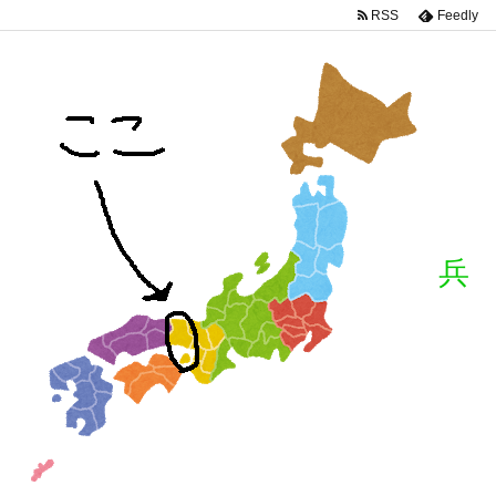
RSS
Feedly
兵