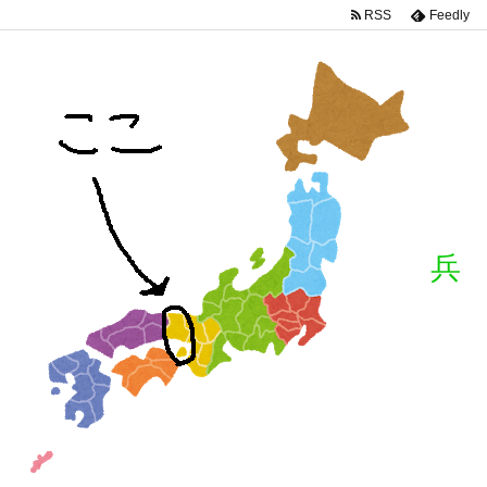
RSS
Feedly
兵