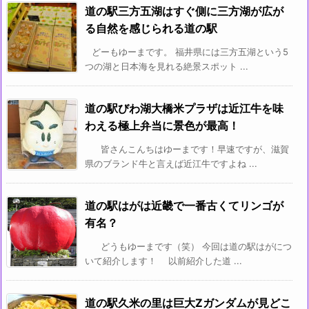
道の駅三方五湖はすぐ側に三方湖が広が
る自然を感じられる道の駅
どーもゆーまです。 福井県には三方五湖という5
つの湖と日本海を見れる絶景スポット ...
道の駅びわ湖大橋米プラザは近江牛を味
わえる極上弁当に景色が最高！
皆さんこんちはゆーまです！早速ですが、滋賀
県のブランド牛と言えば近江牛ですよね ...
道の駅はがは近畿で一番古くてリンゴが
有名？
どうもゆーまです（笑） 今回は道の駅はがにつ
いて紹介します！ 以前紹介した道 ...
道の駅久米の里は巨大Zガンダムが見どこ