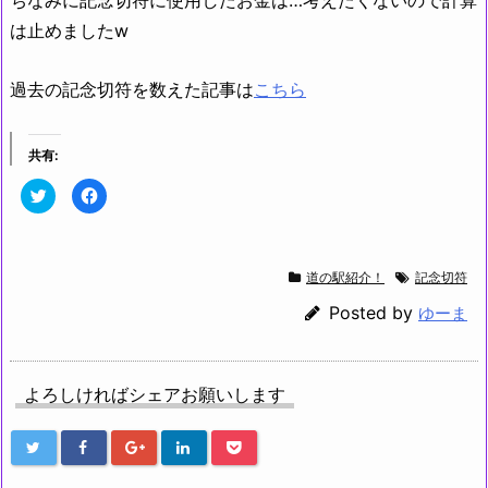
ちなみに記念切符に使用したお金は…考えたくないので計算
は止めましたw
過去の記念切符を数えた記事は
こちら
共有:
ク
F
リ
a
ッ
c
ク
e
し
b
て
o
T
o
道の駅紹介！
記念切符
w
k
i
で
t
共
Posted by
ゆーま
t
有
e
す
r
る
で
に
共
は
有
ク
よろしければシェアお願いします
(新
リ
し
ッ
い
ク
ウ
し
ィ
て
ン
く
ド
だ