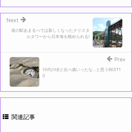
ウ
さ
で
い
開
(新
き
し
ま
い
す)
ウ
Next
ィ
ン
ド
道の駅あまるべでは新しくなったクリスタ
ウ
ルタワーから日本海を眺められる!
で
開
き
ま
す)
Prev
10代の頃と比べ歳いったな…と思うBEST1
0
関連記事