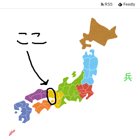
RSS
Feedly
兵