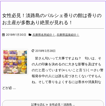
女性必見！淡路島のパルシェ香りの館は香りの
お土産が多数あり絶景が見れる！
2018年1月30日
兵庫県名所紹介！
,
兵庫県温泉紹介！
2018年3月28日
皆さん匂いって大事ですよね？
匂いは、そ
の人の印象を決めるのに大きな影響を及ぼすも
のだと思っています(←いいこと言う)くーさい警
報発令中の人には誰も近づきたくないですもん
ね。そして香りをよくするには香水や消臭剤な
どが必 ...
記事を読む
女性必見！淡路島 ...