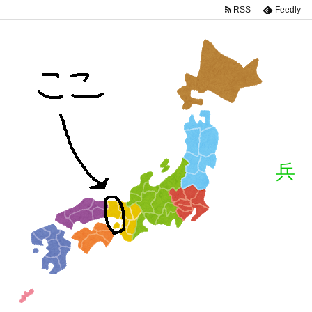
RSS
Feedly
兵