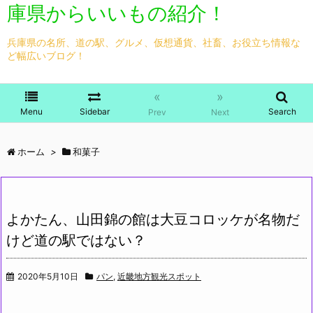
庫県からいいもの紹介！
兵庫県の名所、道の駅、グルメ、仮想通貨、社畜、お役立ち情報な
ど幅広いブログ！
«
»
Menu
Sidebar
Search
Prev
Next
ホーム
>
和菓子
よかたん、山田錦の館は大豆コロッケが名物だ
けど道の駅ではない？
2020年5月10日
パン
,
近畿地方観光スポット