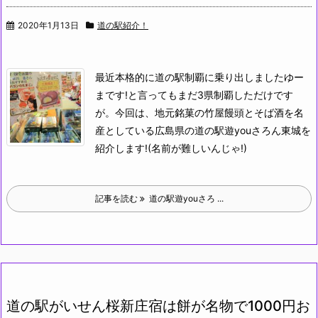
2020年1月13日
道の駅紹介！
最近本格的に道の駅制覇に乗り出しましたゆー
まです!と言ってもまだ3県制覇しただけです
が。
今回は、地元銘菓の竹屋饅頭とそば酒を名
産としている広島県の道の駅遊youさろん東城を
紹介します!(名前が難しいんじゃ!)
記事を読む
道の駅遊youさろ ...
道の駅がいせん桜新庄宿は餅が名物で1000円お